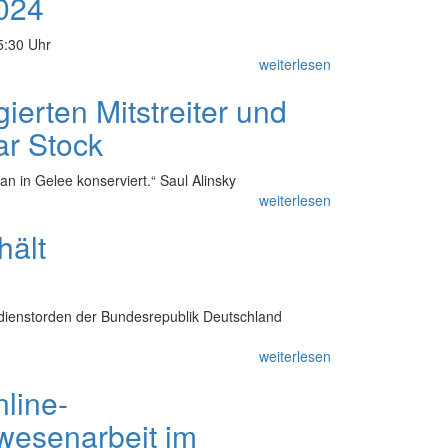
024
5:30 Uhr
weiterlesen
erten Mitstreiter und
ar Stock
n in Gelee konserviert.“ Saul Alinsky
weiterlesen
hält
ienstorden der Bundesrepublik Deutschland
weiterlesen
line-
wesenarbeit im