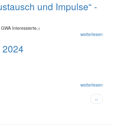
stausch und Impulse“ -
 GWA Interessierte,
<
weiterlesen
 2024
weiterlesen
Nächste
››
Seite