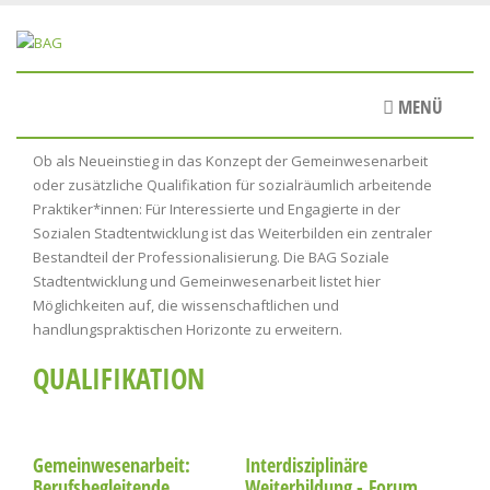
Direkt
zum
Inhalt
MENÜ
Ob als Neueinstieg in das Konzept der Gemeinwesenarbeit
oder zusätzliche Qualifikation für sozialräumlich arbeitende
Praktiker*innen: Für Interessierte und Engagierte in der
Sozialen Stadtentwicklung ist das Weiterbilden ein zentraler
Bestandteil der Professionalisierung. Die BAG Soziale
Stadtentwicklung und Gemeinwesenarbeit listet hier
Möglichkeiten auf, die wissenschaftlichen und
handlungspraktischen Horizonte zu erweitern.
QUALIFIKATION
Gemeinwesenarbeit:
Interdisziplinäre
Berufsbegleitende
Weiterbildung - Forum