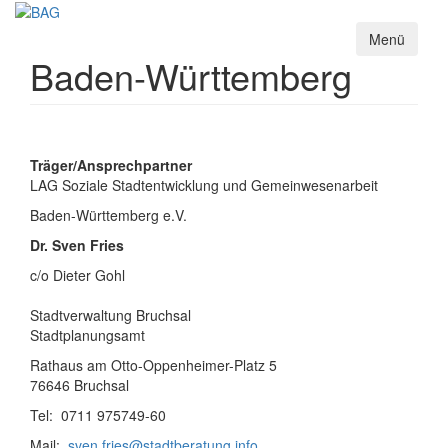
Direkt
zum
Menü
Inhalt
Baden-Württemberg
Träger/Ansprechpartner
LAG Soziale Stadtentwicklung und Gemeinwesenarbeit
Baden-Württemberg e.V.
Dr. Sven Fries
c/o Dieter Gohl
Stadtverwaltung Bruchsal
Stadtplanungsamt
Rathaus am Otto-Oppenheimer-Platz 5
76646 Bruchsal
Tel:
0711 975749-60
Mail:
sven.fries@stadtberatung.info